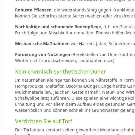
Robuste Pflanzen
, die widerstandsfähig gegen Krankheite
können Sie schorfresistente Sorten wählen oder virusfreie
Nachhaltige und schonende Bodenpflege
, d. h. im Gemüs
Fruchtfolge und Mischkultur einhalten. Ebenso helfen Mu
Mechanische Maßnahmen
wie Hacken, Jäten, Schneckenzä
Förderung von Nützlingen
(Bereitstellen von Unterkünfte
Winter nicht zurückschneiden, Laubhaufen usw.)
Kein chemisch-synthetischer Düner
Im naturnahen Kleingarten können Sie Nährstoffe in Form 
Hornprodukte, Maltaflor, Oscorna-Dünger, Engelhardts Ga
Mulchmaterialien, Jauchen, Gesteinsmehl, Natur- und Wirt
Schafwollpellets) zuführen. Diese spielen eine wichtige R
Erhaltung und vor allem beim Aufbau eines gesunden Gart
wasserlöslich und können schnell ins Grundwasser gelang
Verzichten Sie auf Torf
Der Torfabbau zerstört selten gewordene Moorlandschafte