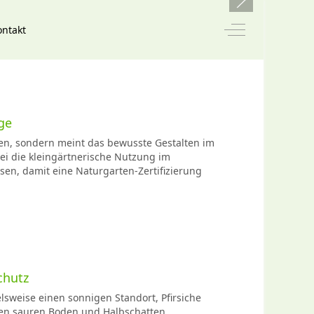
Off-Canvas Tog
ontakt
ge
sen, sondern meint das bewusste Gestalten im
bei die kleingärtnerische Nutzung im
ssen, damit eine Naturgarten-Zertifizierung
chutz
elsweise einen sonnigen Standort, Pfirsiche
en sauren Boden und Halbschatten.