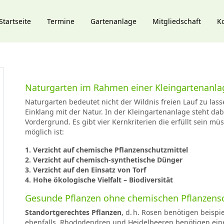
Startseite
Termine
Gartenanlage
Mitgliedschaft
K
Naturgarten im Rahmen einer Kleingartenanla
Naturgarten bedeutet nicht der Wildnis freien Lauf zu las
Einklang mit der Natur. In der Kleingartenanlage steht da
Vordergrund. Es gibt vier Kernkriterien die erfüllt sein mü
möglich ist:
1. Verzicht auf chemische Pflanzenschutzmittel
2. Verzicht auf chemisch-synthetische Dünger
3. Verzicht auf den Einsatz von Torf
4. Hohe ökologische Vielfalt – Biodiversität
Gesunde Pflanzen ohne chemischen Pflanzens
Standortgerechtes Pflanzen
, d. h. Rosen benötigen beispi
ebenfalls. Rhododendren und Heidelbeeren benötigen ein